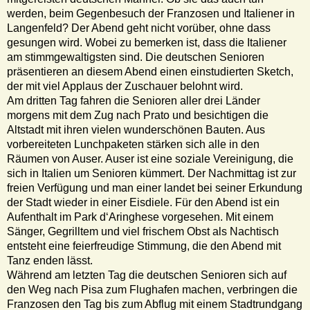
werden, beim Gegenbesuch der Franzosen und Italiener in
Langenfeld? Der Abend geht nicht vorüber, ohne dass
gesungen wird. Wobei zu bemerken ist, dass die Italiener
am stimmgewaltigsten sind. Die deutschen Senioren
präsentieren an diesem Abend einen einstudierten Sketch,
der mit viel Applaus der Zuschauer belohnt wird.
Am dritten Tag fahren die Senioren aller drei Länder
morgens mit dem Zug nach Prato und besichtigen die
Altstadt mit ihren vielen wunderschönen Bauten. Aus
vorbereiteten Lunchpaketen stärken sich alle in den
Räumen von Auser. Auser ist eine soziale Vereinigung, die
sich in Italien um Senioren kümmert. Der Nachmittag ist zur
freien Verfügung und man einer landet bei seiner Erkundung
der Stadt wieder in einer Eisdiele. Für den Abend ist ein
Aufenthalt im Park d‘Aringhese vorgesehen. Mit einem
Sänger, Gegrilltem und viel frischem Obst als Nachtisch
entsteht eine feierfreudige Stimmung, die den Abend mit
Tanz enden lässt.
Während am letzten Tag die deutschen Senioren sich auf
den Weg nach Pisa zum Flughafen machen, verbringen die
Franzosen den Tag bis zum Abflug mit einem Stadtrundgang