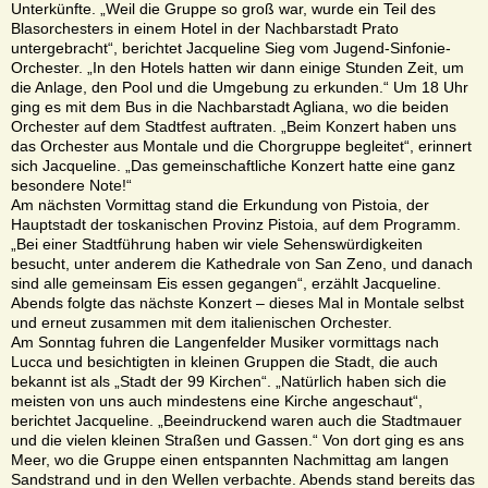
Unterkünfte. „Weil die Gruppe so groß war, wurde ein Teil des
Blasorchesters in einem Hotel in der Nachbarstadt Prato
untergebracht“, berichtet Jacqueline Sieg vom Jugend-Sinfonie-
Orchester. „In den Hotels hatten wir dann einige Stunden Zeit, um
die Anlage, den Pool und die Umgebung zu erkunden.“ Um 18 Uhr
ging es mit dem Bus in die Nachbarstadt Agliana, wo die beiden
Orchester auf dem Stadtfest auftraten. „Beim Konzert haben uns
das Orchester aus Montale und die Chorgruppe begleitet“, erinnert
sich Jacqueline. „Das gemeinschaftliche Konzert hatte eine ganz
besondere Note!“
Am nächsten Vormittag stand die Erkundung von Pistoia, der
Hauptstadt der toskanischen Provinz Pistoia, auf dem Programm.
„Bei einer Stadtführung haben wir viele Sehenswürdigkeiten
besucht, unter anderem die Kathedrale von San Zeno, und danach
sind alle gemeinsam Eis essen gegangen“, erzählt Jacqueline.
Abends folgte das nächste Konzert – dieses Mal in Montale selbst
und erneut zusammen mit dem italienischen Orchester.
Am Sonntag fuhren die Langenfelder Musiker vormittags nach
Lucca und besichtigten in kleinen Gruppen die Stadt, die auch
bekannt ist als „Stadt der 99 Kirchen“. „Natürlich haben sich die
meisten von uns auch mindestens eine Kirche angeschaut“,
berichtet Jacqueline. „Beeindruckend waren auch die Stadtmauer
und die vielen kleinen Straßen und Gassen.“ Von dort ging es ans
Meer, wo die Gruppe einen entspannten Nachmittag am langen
Sandstrand und in den Wellen verbachte. Abends stand bereits das