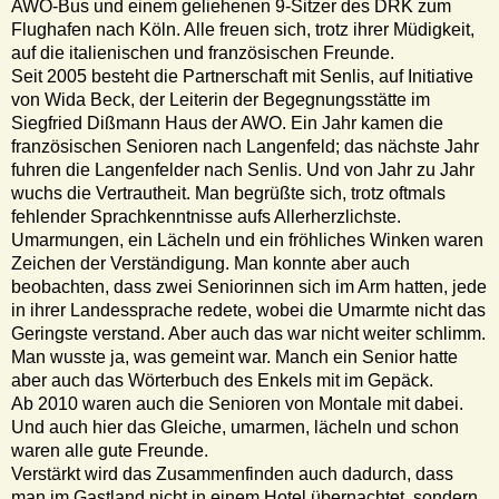
AWO-Bus und einem geliehenen 9-Sitzer des DRK zum
Flughafen nach Köln. Alle freuen sich, trotz ihrer Müdigkeit,
auf die italienischen und französischen Freunde.
Seit 2005 besteht die Partnerschaft mit Senlis, auf Initiative
von Wida Beck, der Leiterin der Begegnungsstätte im
Siegfried Dißmann Haus der AWO. Ein Jahr kamen die
französischen Senioren nach Langenfeld; das nächste Jahr
fuhren die Langenfelder nach Senlis. Und von Jahr zu Jahr
wuchs die Vertrautheit. Man begrüßte sich, trotz oftmals
fehlender Sprachkenntnisse aufs Allerherzlichste.
Umarmungen, ein Lächeln und ein fröhliches Winken waren
Zeichen der Verständigung. Man konnte aber auch
beobachten, dass zwei Seniorinnen sich im Arm hatten, jede
in ihrer Landessprache redete, wobei die Umarmte nicht das
Geringste verstand. Aber auch das war nicht weiter schlimm.
Man wusste ja, was gemeint war. Manch ein Senior hatte
aber auch das Wörterbuch des Enkels mit im Gepäck.
Ab 2010 waren auch die Senioren von Montale mit dabei.
Und auch hier das Gleiche, umarmen, lächeln und schon
waren alle gute Freunde.
Verstärkt wird das Zusammenfinden auch dadurch, dass
man im Gastland nicht in einem Hotel übernachtet, sondern