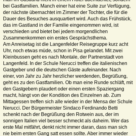
bei Gastfamilien. Manch einer hat eine Suite zur Verfügung,
der nächste übernachtet im Zimmer der Tochter, die für die
Dauer des Besuches ausquartiert wird. Auch das Frühstück,
das im Gastland in der Familie eingenommen wird, ist
verschieden und bietet bei jedem morgendlichen
Zusammenkommen ein erstes Gesprächsthema.
Am Anreisetag ist die Langenfelder Reisegruppe kurz acht
Uhr, noch etwas müde, schon in Pisa gelandet. Mit zwei
Kleinbussen geht es nach Montale, der Partnerstadt von
Langenfeld. In der Schule Nerucci treffen die italienischen
Gastgeber und die deutschen Gäste aufeinander. Nach
einer, von Jahr zu Jahr herzlicher werdenden, Begrüßung,
geht es zu den Gastfamilien. Ob man eine Runde schläft, mit
den Gastgebern plaudert oder einen ersten Spaziergang
macht, hängt von der Kondition des Einzelnen ab. Zum
Mittagessen treffen sich alle wieder in der Mensa der Schule
Nerucci. Der Bürgermeister Sindaco Ferdinando Betti
schenkt nach der Begrüßung den Rotwein aus, der im
sonnigen Italien viel besser schmeckt als daheim. Wer das
erste Mal mitfährt, denkt nicht immer daran, dass man sich
nie beim ersten Gang satt essen sollte. Aber immer wieder