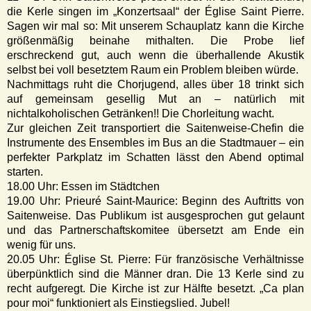
die Kerle singen im „Konzertsaal“ der Église Saint Pierre.
Sagen wir mal so: Mit unserem Schauplatz kann die Kirche
größenmäßig beinahe mithalten. Die Probe lief
erschreckend gut, auch wenn die überhallende Akustik
selbst bei voll besetztem Raum ein Problem bleiben würde.
Nachmittags ruht die Chorjugend, alles über 18 trinkt sich
auf gemeinsam gesellig Mut an – natürlich mit
nichtalkoholischen Getränken!! Die Chorleitung wacht.
Zur gleichen Zeit transportiert die Saitenweise-Chefin die
Instrumente des Ensembles im Bus an die Stadtmauer – ein
perfekter Parkplatz im Schatten lässt den Abend optimal
starten.
18.00 Uhr: Essen im Städtchen
19.00 Uhr: Prieuré Saint-Maurice: Beginn des Auftritts von
Saitenweise. Das Publikum ist ausgesprochen gut gelaunt
und das Partnerschaftskomitee übersetzt am Ende ein
wenig für uns.
20.05 Uhr: Église St. Pierre: Für französische Verhältnisse
überpünktlich sind die Männer dran. Die 13 Kerle sind zu
recht aufgeregt. Die Kirche ist zur Hälfte besetzt. „Ca plan
pour moi“ funktioniert als Einstiegslied. Jubel!