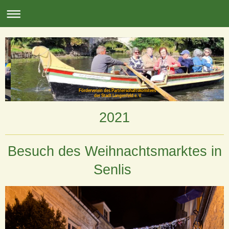
Förderverein des Partnerschaftskomitees
der Stadt Langenfeld e. V.
2021
Besuch des Weihnachtsmarktes in
Senlis